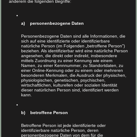
anderem die folgenden Begriffe:
a) personenbezogene Daten
Personenbezogene Daten sind alle Informationen, die
Dachschrägendämmung –
Dachschrägendämmung –
sich auf eine identifizierte oder identifizierbare
Einblasdämmung von innen
Einblasdämmung von außen – ohne
natürliche Person (im Folgenden „betroffene Person")
Neueindeckung
beziehen. Als identifizierbar wird eine natürliche Person
angesehen, die direkt oder indirekt, insbesondere
mittels Zuordnung zu einer Kennung wie einem
Namen, zu einer Kennnummer, zu Standortdaten, zu
Winterlicher Kälteschutz
einer Online-Kennung oder zu einem oder mehreren
besonderen Merkmalen, die Ausdruck der physischen,
= sommerlicher Wärmeschutz
physiologischen, genetischen, psychischen,
wirtschaftlichen, kulturellen oder sozialen Identität
dieser natürlichen Person sind, identifiziert werden
kann.
Eine gute und richtig ausgeführte Wärmedämmung /
Dämmung der Dachschrägen wirkt im
Winter
nicht nur
b) betroffene Person
gegen Kälte
, sondern im
Sommer
auch
gegen Hitze
.
Auch der sommerliche Wärmeschutz lässt sich
Betroffene Person ist jede identifizierte oder
identifizierbare natürliche Person, deren
berechnen.
personenbezogene Daten von dem für die