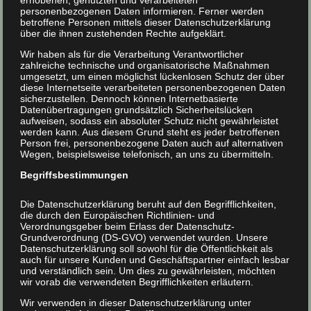
erhobenen, genutzten und verarbeiteten
notwendig
personenbezogenen Daten informieren. Ferner werden
Senkung der Heizenergiekosten
betroffene Personen mittels dieser Datenschutzerklärung
über die ihnen zustehenden Rechte aufgeklärt.
Wir haben als für die Verarbeitung Verantwortlicher
Dachschrägendämmung
zahlreiche technische und organisatorische Maßnahmen
umgesetzt, um einen möglichst lückenlosen Schutz der über
diese Internetseite verarbeiteten personenbezogenen Daten
Die
Dachschrägen
lassen sich mittels des
sicherzustellen. Dennoch können Internetbasierte
Datenübertragungen grundsätzlich Sicherheitslücken
Einblasverfahrens
schnell, kostengünstig und effektiv
aufweisen, sodass ein absoluter Schutz nicht gewährleistet
werden kann. Aus diesem Grund steht es jeder betroffenen
dämmen. Dabei ist es nicht immer notwendig, dass in
Person frei, personenbezogene Daten auch auf alternativen
diesem Zuge auch das Dach neu eingedeckt wird. Eine
Wegen, beispielsweise telefonisch, an uns zu übermitteln.
Dachschrägendämmung macht für ausgebaute Räume
Begriffsbestimmungen
unterm Dach Sinn. Bei Bodenräumen, die nicht weiter
Die Datenschutzerklärung beruht auf den Begrifflichkeiten,
genutzt werden, ist eine entsprechende Isolierung der
die durch den Europäischen Richtlinien- und
Verordnungsgeber beim Erlass der Datenschutz-
Obergeschossdecke
die bessere und günstigere
Grundverordnung (DS-GVO) verwendet wurden. Unsere
Variante.
Datenschutzerklärung soll sowohl für die Öffentlichkeit als
auch für unsere Kunden und Geschäftspartner einfach lesbar
und verständlich sein. Um dies zu gewährleisten, möchten
wir vorab die verwendeten Begrifflichkeiten erläutern.
Wir verwenden in dieser Datenschutzerklärung unter