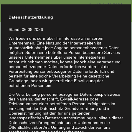
+49 4445 2624
Impressum
Datenschutzerklärung
Kontakt
Datenschutzerklärung
Stand: 06.08.2026
Wir freuen uns sehr über Ihr Interesse an unserem
Unternehmen. Eine Nutzung der Internetseiten ist
grundsätzlich ohne jede Angabe personenbezogener Daten
möglich. Sofern eine betroffene Person besondere Services
unseres Unternehmens über unsere Internetseite in
Anspruch nehmen möchte, könnte jedoch eine Verarbeitung
personenbezogener Daten erforderlich werden. Ist die
Verarbeitung personenbezogener Daten erforderlich und
besteht für eine solche Verarbeitung keine gesetzliche
Vorteile der
Grundlage, holen wir generell eine Einwilligung der
betroffenen Person ein.
Dachschrägendämmung
Die Verarbeitung personenbezogener Daten, beispielsweise
des Namens, der Anschrift, E-Mail-Adresse oder
Telefonnummer einer betroffenen Person, erfolgt stets im
Einklang mit der Datenschutz-Grundverordnung und in
dank Einblasverfahren schnell, kostengünstig und
Übereinstimmung mit den für uns geltenden
effektiv
landesspezifischen Datenschutzbestimmungen. Mittels dieser
Datenschutzerklärung möchte unser Unternehmen die
Neueindeckung des Daches nicht immer
Öffentlichkeit über Art, Umfang und Zweck der von uns