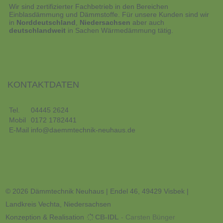
e) Profiling
Wir sind
zertifizierter Fachbetrieb
in den Bereichen
Einblasdämmung
und
Dämmstoffe
. Für unsere Kunden sind wir
in
Norddeutschland
,
Niedersachsen
aber auch
Profiling ist jede Art der automatisierten Verarbeitung
deutschlandweit
in Sachen
Wärmedämmung
tätig.
personenbezogener Daten, die darin besteht, dass
diese personenbezogenen Daten verwendet werden,
um bestimmte persönliche Aspekte, die sich auf eine
natürliche Person beziehen, zu bewerten,
insbesondere, um Aspekte bezüglich Arbeitsleistung,
wirtschaftlicher Lage, Gesundheit, persönlicher
Vorlieben, Interessen, Zuverlässigkeit, Verhalten,
KONTAKTDATEN
Aufenthaltsort oder Ortswechsel dieser natürlichen
Person zu analysieren oder vorherzusagen.
Tel.
04445 2624
Mobil
0172 1782441
f) Pseudonymisierung
E-Mail
info@daemmtechnik-neuhaus.de
Pseudonymisierung ist die Verarbeitung
personenbezogener Daten in einer Weise, auf welche
die personenbezogenen Daten ohne Hinzuziehung
zusätzlicher Informationen nicht mehr einer
spezifischen betroffenen Person zugeordnet werden
können, sofern diese zusätzlichen Informationen
© 2026 Dämmtechnik Neuhaus | Endel 46, 49429 Visbek |
gesondert aufbewahrt werden und technischen und
organisatorischen Maßnahmen unterliegen, die
Landkreis Vechta, Niedersachsen
gewährleisten, dass die personenbezogenen Daten
Konzeption & Realisation
CB-IDL
- Carsten Bünger
nicht einer identifizierten oder identifizierbaren