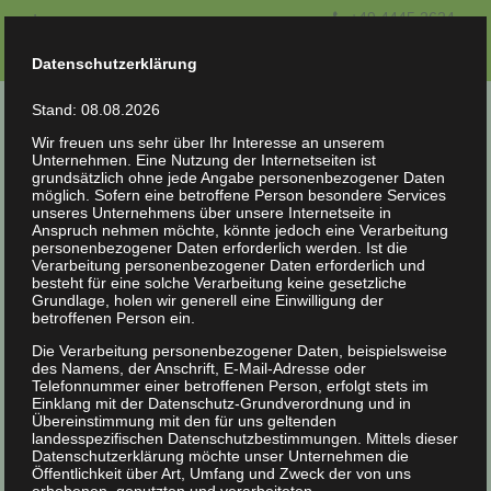
+49 4445 2624
Impressum
Datenschutzerklärung
Kontakt
Datenschutzerklärung
Stand: 08.08.2026
Wir freuen uns sehr über Ihr Interesse an unserem
Unternehmen. Eine Nutzung der Internetseiten ist
grundsätzlich ohne jede Angabe personenbezogener Daten
möglich. Sofern eine betroffene Person besondere Services
unseres Unternehmens über unsere Internetseite in
Anspruch nehmen möchte, könnte jedoch eine Verarbeitung
personenbezogener Daten erforderlich werden. Ist die
Verarbeitung personenbezogener Daten erforderlich und
besteht für eine solche Verarbeitung keine gesetzliche
Einblasdämmung
Grundlage, holen wir generell eine Einwilligung der
betroffenen Person ein.
Die Verarbeitung personenbezogener Daten, beispielsweise
Bei der
Einblasdämmung
wird der lose
Dämmstoff
des Namens, der Anschrift, E-Mail-Adresse oder
Telefonnummer einer betroffenen Person, erfolgt stets im
(Granulat, Körner) mittels einer
Einblasmaschine
und
Einklang mit der Datenschutz-Grundverordnung und in
über
Schläuche
an die zu dämmenden Stellen gefördert.
Übereinstimmung mit den für uns geltenden
landesspezifischen Datenschutzbestimmungen. Mittels dieser
Die Einblasdämmung zeichnet sich dadurch aus,
Datenschutzerklärung möchte unser Unternehmen die
Öffentlichkeit über Art, Umfang und Zweck der von uns
dass sich schnell und sicher große Mengen