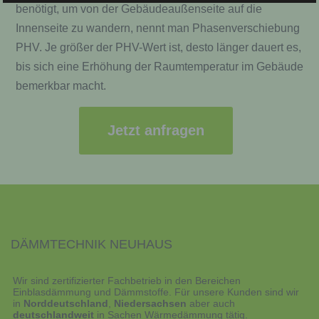
e) Profiling
benötigt, um von der Gebäudeaußenseite auf die
Innenseite zu wandern, nennt man Phasenverschiebung
Profiling ist jede Art der automatisierten Verarbeitung
PHV. Je größer der PHV-Wert ist, desto länger dauert es,
personenbezogener Daten, die darin besteht, dass
diese personenbezogenen Daten verwendet werden,
bis sich eine Erhöhung der Raumtemperatur im Gebäude
um bestimmte persönliche Aspekte, die sich auf eine
natürliche Person beziehen, zu bewerten,
bemerkbar macht.
insbesondere, um Aspekte bezüglich Arbeitsleistung,
wirtschaftlicher Lage, Gesundheit, persönlicher
Vorlieben, Interessen, Zuverlässigkeit, Verhalten,
Jetzt anfragen
Aufenthaltsort oder Ortswechsel dieser natürlichen
Person zu analysieren oder vorherzusagen.
f) Pseudonymisierung
Pseudonymisierung ist die Verarbeitung
personenbezogener Daten in einer Weise, auf welche
die personenbezogenen Daten ohne Hinzuziehung
DÄMMTECHNIK NEUHAUS
zusätzlicher Informationen nicht mehr einer
spezifischen betroffenen Person zugeordnet werden
können, sofern diese zusätzlichen Informationen
gesondert aufbewahrt werden und technischen und
Wir sind
zertifizierter Fachbetrieb
in den Bereichen
organisatorischen Maßnahmen unterliegen, die
Einblasdämmung
und
Dämmstoffe
. Für unsere Kunden sind wir
gewährleisten, dass die personenbezogenen Daten
in
Norddeutschland
,
Niedersachsen
aber auch
nicht einer identifizierten oder identifizierbaren
deutschlandweit
in Sachen
Wärmedämmung
tätig.