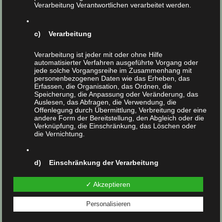
Verarbeitung Verantwortlichen verarbeitet werden.
c) Verarbeitung
Einblasmaschine &
Einblasschlauch –
Einblasdämmung – kleine
Material auf dem LKW
einfache & schnelle
Löcher & große Wirkung
Verarbeitung ist jeder mit oder ohne Hilfe
Verbindung
automatisierter Verfahren ausgeführte Vorgang oder
jede solche Vorgangsreihe im Zusammenhang mit
personenbezogenen Daten wie das Erheben, das
Erfassen, die Organisation, das Ordnen, die
Winterlicher Kälteschutz
Speicherung, die Anpassung oder Veränderung, das
Auslesen, das Abfragen, die Verwendung, die
Offenlegung durch Übermittlung, Verbreitung oder eine
= sommerlicher Wärmeschutz
andere Form der Bereitstellung, den Abgleich oder die
Verknüpfung, die Einschränkung, das Löschen oder
die Vernichtung.
Eine gute und richtig ausgeführte Wärmedämmung /
Fassadendämmung wirkt im
Winter
nicht nur
gegen
d) Einschränkung der Verarbeitung
Kälte
, sondern im
Sommer
auch
gegen Hitze
. Auch der
sommerliche Wärmeschutz lässt sich berechnen.
Einschränkung der Verarbeitung ist die Markierung
✓ Akzeptieren
gespeicherter personenbezogener Daten mit dem Ziel,
ihre künftige Verarbeitung einzuschränken.
Information:
Personalisieren
Die Zeitperiode in Stunden, die eine Temperaturwelle