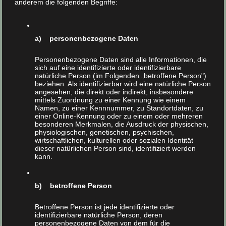
anderem die folgenden Begriffe:
a) personenbezogene Daten
Diese Dämmarbeiten führen wir im
Einblasverfahren durch
Personenbezogene Daten sind alle Informationen, die
sich auf eine identifizierte oder identifizierbare
natürliche Person (im Folgenden „betroffene Person")
Kerndämmung / Hohlraumdämmung /
beziehen. Als identifizierbar wird eine natürliche Person
angesehen, die direkt oder indirekt, insbesondere
Fassadendämmung
mittels Zuordnung zu einer Kennung wie einem
Namen, zu einer Kennnummer, zu Standortdaten, zu
Dachschrägendämmung
einer Online-Kennung oder zu einem oder mehreren
Geschossdeckendämmung
besonderen Merkmalen, die Ausdruck der physischen,
physiologischen, genetischen, psychischen,
Kellerdeckendämmung
wirtschaftlichen, kulturellen oder sozialen Identität
dieser natürlichen Person sind, identifiziert werden
Drempeldämmung
kann.
Gaubenausbautendämmung
b) betroffene Person
Betroffene Person ist jede identifizierte oder
identifizierbare natürliche Person, deren
personenbezogene Daten von dem für die