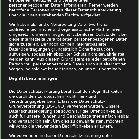
erhobenen, genutzten und verarbeiteten
Isoliermaterial transportieren und verarbeiten lassen.
personenbezogenen Daten informieren. Ferner werden
betroffene Personen mittels dieser Datenschutzerklärung
Dieses macht sich auch im Preis bemerkbar.
über die ihnen zustehenden Rechte aufgeklärt.
Wir haben als für die Verarbeitung Verantwortlicher
zahlreiche technische und organisatorische Maßnahmen
umgesetzt, um einen möglichst lückenlosen Schutz der über
diese Internetseite verarbeiteten personenbezogenen Daten
Video: Einblasdämmung – Dämmstoff
sicherzustellen. Dennoch können Internetbasierte
Datenübertragungen grundsätzlich Sicherheitslücken
Zellulose
aufweisen, sodass ein absoluter Schutz nicht gewährleistet
werden kann. Aus diesem Grund steht es jeder betroffenen
Person frei, personenbezogene Daten auch auf alternativen
Einblasen von Zellulose Dämmstoff in Holzrahmenbau
Wegen, beispielsweise telefonisch, an uns zu übermitteln.
mittels Drehdüse.
Begriffsbestimmungen
Die Datenschutzerklärung beruht auf den Begrifflichkeiten,
die durch den Europäischen Richtlinien- und
Verordnungsgeber beim Erlass der Datenschutz-
Grundverordnung (DS-GVO) verwendet wurden. Unsere
Datenschutzerklärung soll sowohl für die Öffentlichkeit als
auch für unsere Kunden und Geschäftspartner einfach lesbar
und verständlich sein. Um dies zu gewährleisten, möchten
wir vorab die verwendeten Begrifflichkeiten erläutern.
Wir verwenden in dieser Datenschutzerklärung unter