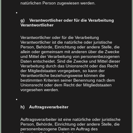
Ein kurzer Einblick in die Firmen-
natürlichen Person zugewiesen werden.
Geschichte
g) Verantwortlicher oder für die Verarbeitung
Verantwortlicher
Verantwortlicher oder für die Verarbeitung
Verantwortlicher ist die natürliche oder juristische
Person, Behörde, Einrichtung oder andere Stelle, die
1990
allein oder gemeinsam mit anderen über die Zwecke
und Mittel der Verarbeitung von personenbezogenen
Daten entscheidet. Sind die Zwecke und Mittel dieser
Verarbeitung durch das Unionsrecht oder das Recht
der Mitgliedstaaten vorgegeben, so kann der
Verantwortliche beziehungsweise können die
bestimmten Kriterien seiner Benennung nach dem
Gegründet durch Markus Neuhaus in Kelkheim im
Unionsrecht oder dem Recht der Mitgliedstaaten
vorgesehen werden.
Taunus als Wärmedämmunternehmen mit
Spezialisierung auf
ökologische Zelldämmung
h) Auftragsverarbeiter
Auftragsverarbeiter ist eine natürliche oder juristische
Person, Behörde, Einrichtung oder andere Stelle, die
personenbezogene Daten im Auftrag des