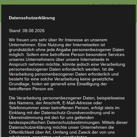
+49 4445 2624
Impressum
Datenschutzerklärung
Kontakt
Datenschutzerklärung
Stand: 08.08.2026
Wir freuen uns sehr über Ihr Interesse an unserem
Unternehmen. Eine Nutzung der Internetseiten ist
grundsätzlich ohne jede Angabe personenbezogener Daten
möglich. Sofern eine betroffene Person besondere Services
unseres Unternehmens über unsere Internetseite in
Anspruch nehmen möchte, könnte jedoch eine Verarbeitung
personenbezogener Daten erforderlich werden. Ist die
Verarbeitung personenbezogener Daten erforderlich und
besteht für eine solche Verarbeitung keine gesetzliche
Die Firma
Neuhaus Dämmtechnik
wurde im Jahre
Grundlage, holen wir generell eine Einwilligung der
1990 durch den Inhaber Herrn Markus Neuhaus
betroffenen Person ein.
gegründet. Durch laufende
Zertifizierungsmaßnahmen
Die Verarbeitung personenbezogener Daten, beispielsweise
des Namens, der Anschrift, E-Mail-Adresse oder
und
Produkterweiterungen
sind wir heute in der Lage,
Telefonnummer einer betroffenen Person, erfolgt stets im
Ihnen die modernsten und gefragtesten
Einklang mit der Datenschutz-Grundverordnung und in
Übereinstimmung mit den für uns geltenden
Dämmstoffe
anzubieten und mittels
Einblasmaschine
landesspezifischen Datenschutzbestimmungen. Mittels dieser
Datenschutzerklärung möchte unser Unternehmen die
fachgerecht zu verarbeiten.
Öffentlichkeit über Art, Umfang und Zweck der von uns