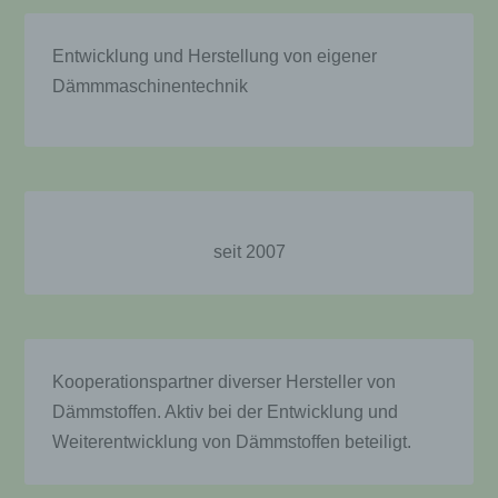
k) Einwilligung
Entwicklung und Herstellung von eigener
Dämmmaschinentechnik
Einwilligung ist jede von der betroffenen Person
freiwillig für den bestimmten Fall in informierter Weise
und unmissverständlich abgegebene
Willensbekundung in Form einer Erklärung oder einer
sonstigen eindeutigen bestätigenden Handlung, mit
der die betroffene Person zu verstehen gibt, dass sie
mit der Verarbeitung der sie betreffenden
personenbezogenen Daten einverstanden ist.
seit 2007
Name und Anschrift des für die Verarbeitung
Verantwortlichen
Verantwortlicher im Sinne der Datenschutz-
Grundverordnung, sonstiger in den Mitgliedstaaten der
Kooperationspartner diverser Hersteller von
Europäischen Union geltenden Datenschutzgesetze und
anderer Bestimmungen mit datenschutzrechtlichem
Dämmstoffen. Aktiv bei der Entwicklung und
Charakter ist die:
Weiterentwicklung von Dämmstoffen beteiligt.
Dämmtechnik Neuhaus
Markus Neuhaus