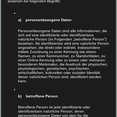
anderem die folgenden Begriffe:
Dämmungen
aus
Kerndämmung / Hohlraumdämmung /
a) personenbezogene Daten
Fassadendämmung
Gaubenausbautendämmung
Personenbezogene Daten sind alle Informationen, die
Dachschrägendämmung
sich auf eine identifizierte oder identifizierbare
natürliche Person (im Folgenden „betroffene Person")
Geschossdeckendämmung
beziehen. Als identifizierbar wird eine natürliche Person
angesehen, die direkt oder indirekt, insbesondere
Kellerdeckendämmung
mittels Zuordnung zu einer Kennung wie einem
Namen, zu einer Kennnummer, zu Standortdaten, zu
Drempeldämmung
einer Online-Kennung oder zu einem oder mehreren
besonderen Merkmalen, die Ausdruck der physischen,
physiologischen, genetischen, psychischen,
wirtschaftlichen, kulturellen oder sozialen Identität
dieser natürlichen Person sind, identifiziert werden
Wir bieten:
kann.
individuelle Beratung
b) betroffene Person
kompetente Mitarbeiter
Betroffene Person ist jede identifizierte oder
erstklassige Ausführung
identifizierbare natürliche Person, deren
personenbezogene Daten von dem für die