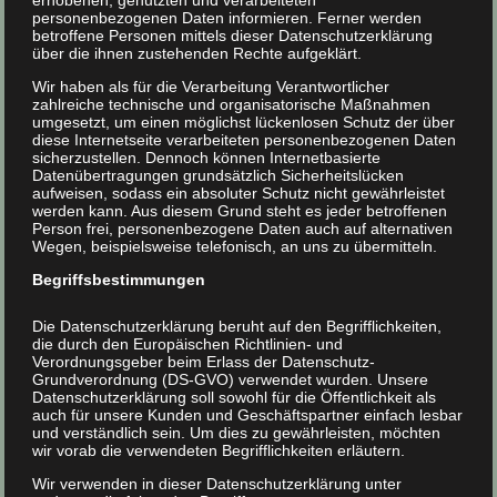
erhobenen, genutzten und verarbeiteten
personenbezogenen Daten informieren. Ferner werden
betroffene Personen mittels dieser Datenschutzerklärung
Dämmstoffe
über die ihnen zustehenden Rechte aufgeklärt.
Wir haben als für die Verarbeitung Verantwortlicher
zahlreiche technische und organisatorische Maßnahmen
Wir verarbeiten u.a. folgende Dämmstoffe
umgesetzt, um einen möglichst lückenlosen Schutz der über
diese Internetseite verarbeiteten personenbezogenen Daten
sicherzustellen. Dennoch können Internetbasierte
Zellulose
Datenübertragungen grundsätzlich Sicherheitslücken
Holzweichfaser
aufweisen, sodass ein absoluter Schutz nicht gewährleistet
werden kann. Aus diesem Grund steht es jeder betroffenen
Steinwolle
Person frei, personenbezogene Daten auch auf alternativen
Wegen, beispielsweise telefonisch, an uns zu übermitteln.
EPS (Expandiertes Polystyrol)
PUR-Hartschaum / Rathipur
Begriffsbestimmungen
Perlite (Vulkangestein)
Die Datenschutzerklärung beruht auf den Begrifflichkeiten,
die durch den Europäischen Richtlinien- und
Verordnungsgeber beim Erlass der Datenschutz-
Grundverordnung (DS-GVO) verwendet wurden. Unsere
Datenschutzerklärung soll sowohl für die Öffentlichkeit als
Einblasdämmung
auch für unsere Kunden und Geschäftspartner einfach lesbar
und verständlich sein. Um dies zu gewährleisten, möchten
wir vorab die verwendeten Begrifflichkeiten erläutern.
Mittels des
Einblasverfahrens
führen wir u.a. folgende
Wir verwenden in dieser Datenschutzerklärung unter